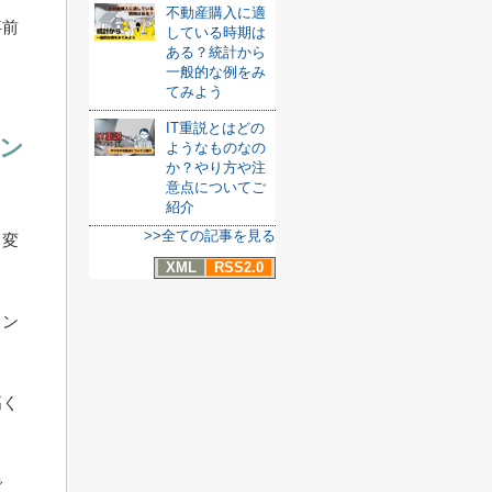
不動産購入に適
事前
している時期は
ある？統計から
一般的な例をみ
てみよう
IT重説とはどの
ン
ようなものなの
か？やり方や注
意点についてご
紹介
>>全ての記事を見る
と変
XML
RSS2.0
ラン
高く
で