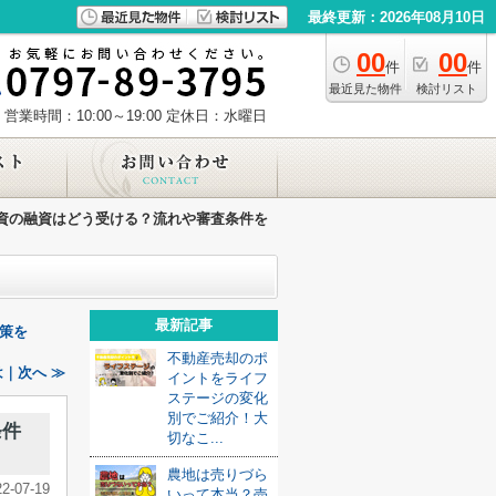
最終更新：2026年08月10日
00
00
件
件
最近見た物件
検討リスト
営業時間：10:00～19:00
定休日：水曜日
資の融資はどう受ける？流れや審査条件を
最新記事
策を
不動産売却のポ
｜次へ ≫
イントをライフ
ステージの変化
別でご紹介！大
条件
切なこ...
農地は売りづら
22-07-19
いって本当？売