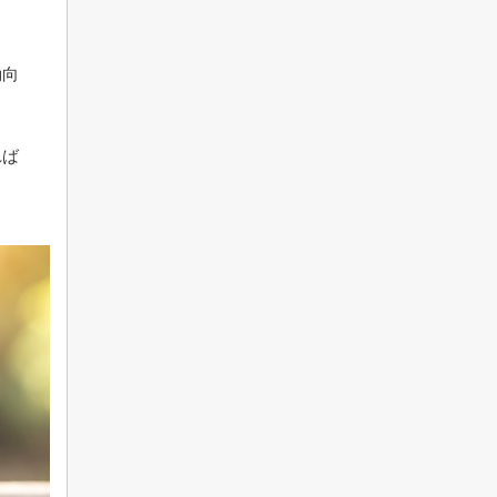
動向
れば