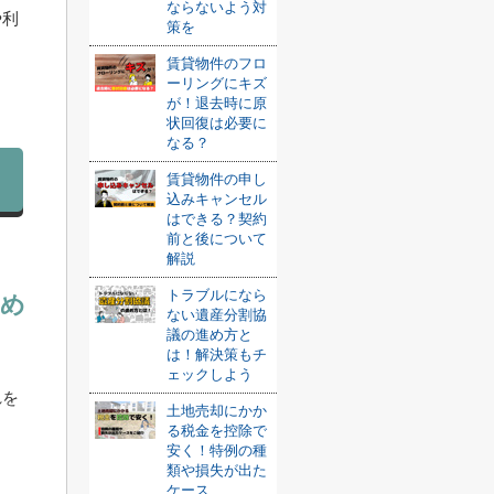
ならないよう対
や利
策を
賃貸物件のフロ
ーリングにキズ
が！退去時に原
状回復は必要に
なる？
賃貸物件の申し
込みキャンセル
はできる？契約
前と後について
解説
トラブルになら
ため
ない遺産分割協
議の進め方と
は！解決策もチ
ェックしよう
れを
土地売却にかか
る税金を控除で
安く！特例の種
類や損失が出た
ケース...