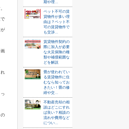
期や理...
す。
ペット不可の賃
貸物件が多い理
査で
由は？ペット不
可の賃貸物件で
書が
も交渉...
賃貸物件契約の
際に加入が必要
計画
な火災保険の種
類や補償範囲な
どを解説
畳が使われてい
され
る賃貸物件に住
むなら知ってお
きたい！畳の修
繕や交...
しっ
不動産売却の相
談はどこにすれ
ば良い？相談の
ての
流れや費用など
につい...