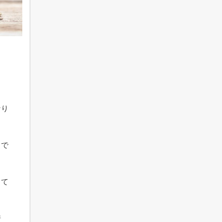
なり
るで
して
崎