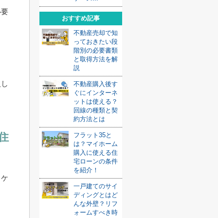
必要
おすすめ記事
不動産売却で知
っておきたい段
階別の必要書類
と取得方法を解
説
入し
不動産購入後す
ぐにインターネ
ットは使える？
回線の種類と契
約方法とは
住
フラット35と
は？マイホーム
購入に使える住
宅ローンの条件
を紹介！
るケ
一戸建てのサイ
ディングとはど
んな外壁？リフ
ォームすべき時