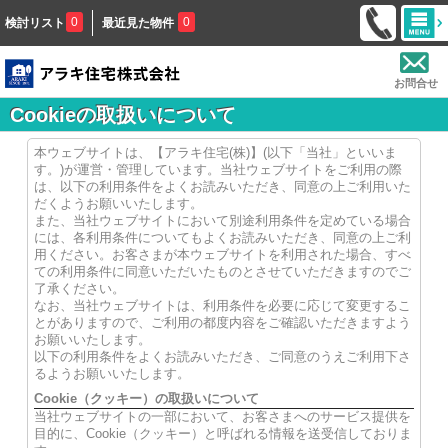
0
0
検討リスト
最近見た物件
お問合せ
Cookieの取扱いについて
本ウェブサイトは、【アラキ住宅(株)】(以下「当社」といいま
す。)が運営・管理しています。当社ウェブサイトをご利用の際
は、以下の利用条件をよくお読みいただき、同意の上ご利用いた
だくようお願いいたします。
また、当社ウェブサイトにおいて別途利用条件を定めている場合
には、各利用条件についてもよくお読みいただき、同意の上ご利
用ください。お客さまが本ウェブサイトを利用された場合、すべ
ての利用条件に同意いただいたものとさせていただきますのでご
了承ください。
なお、当社ウェブサイトは、利用条件を必要に応じて変更するこ
とがありますので、ご利用の都度内容をご確認いただきますよう
お願いいたします。
以下の利用条件をよくお読みいただき、ご同意のうえご利用下さ
るようお願いいたします。
Cookie（クッキー）の取扱いについて
当社ウェブサイトの一部において、お客さまへのサービス提供を
目的に、Cookie（クッキー）と呼ばれる情報を送受信しておりま