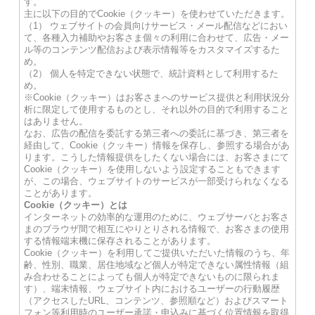
す。
主に以下の目的でCookie（クッキー）を使わせていただきます。
（1） ウェブサイトの会員向けサービス・メール配信などにおい
て、各種入力補助やお客さま個々の利用に合わせて、広告・メー
ル等のコンテンツ配信および表示情報等をカスタマイズするた
め。
（2） 個人を特定できない状態で、統計資料として利用するた
め。
※Cookie（クッキー）はお客さまへのサービス提供と利用状況分
析に限定して使用するものとし、それ以外の目的で利用すること
はありません。
なお、広告の配信を委託する第三者への委託に基づき、第三者を
経由して、Cookie（クッキー）情報を保存し、参照する場合があ
ります。こうした情報提供をしたくない場合には、お客さまにて
Cookie（クッキー）を使用しないよう設定することもできます
が、この場合、ウェブサイトのサービスが一部受けられなくなる
ことがあります。
Cookie（クッキー）とは
インターネットの効率的な運用のために、ウェブサーバとお客さ
まのブラウザ間で相互にやりとりされる情報で、お客さまの使用
する情報端末機に保存されることがあります。
Cookie（クッキー）を利用してご提供いただいた情報のうち、年
齢、性別、職業、居住地域など個人が特定できない属性情報（組
み合わせることによっても個人が特定できないものに限られま
す）、端末情報、ウェブサイト内におけるユーザーの行動履歴
（アクセスしたURL、コンテンツ、参照順など）およびスマート
フォン等利用時のユーザー承諾・申込みに基づく位置情報を取得