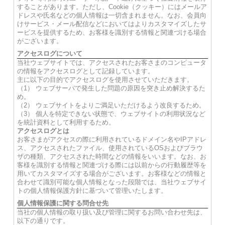
することがあります。ただし、Cookie（クッキー）にはメールア
ドレスや氏名などの個人情報は一切含まれません。なお、会員向
けサービス・メール配信などにおいてはよりカスタマイズしたサ
ービスを提供するため、お客様を識別する情報と関連づける場合
がございます。
アクセスログについて
当社ウェブサイトでは、アクセスされたお客さまのコンピュータ
の情報をアクセスログとして記録しています。
主に以下の目的でアクセスログを使用させていただきます。
（1） ウェブサーバで発生した問題の原因を突き止め解決するた
め。
（2） ウェブサイトをよりご満足いただけるよう改良するため。
（3） 個人を特定できない状態で、ウェブサイトの利用状況など
を統計資料として利用するため。
アクセスログとは
お客さまがアクセスの際に利用されているドメイン名やIPアドレ
ス、アクセスされたファイル、使用されているOSおよびブラウ
ザの種類、アクセスされた時間などの情報をいいます。なお、お
客様を識別する情報と関連づける際には以前からの行動履歴等を
用いてカスタマイズする場合がございます。お客様などの情報と
合わせて識別可能な個人情報となった段階では、当社ウェブサイ
トの個人情報保護方針に基づいて管理いたします。
個人情報保護に関する問合せ先
当社の個人情報の取り扱い及び管理に関するお問い合わせ先は、
以下の通りです。